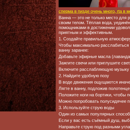
сперма в пизде очень много, rta в 
Ванна — это не только место для 
своим телом. Тёплая вода, уединё
помощниками в достижении удоволь
приятным и эффективным.
1. Создайте правильную атмосфер
Чтобы максимально расслабиться и
ванну заранее:
Добавьте эфирные масла (лаванда,
Зажгите свечи или приглушите свет
Включите расслабляющую музыку и
2. Найдите удобную позу
В воде движения ощущаются иначе
Лягте в ванну, подложив полотенц
Положите ноги на бортики, чтобы 
Можно попробовать полусидячее п
3. Используйте струю воды
Один из самых популярных способо
Если у вас есть съёмный душ, выб
Направьте струю под разными угла