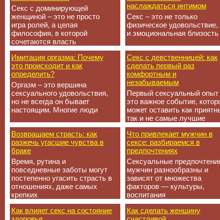
наслаждаться интимом
Секс с доминирующей
женщиной – это не просто
Секс – это не только
игра ролей, а целая
физическое удовольствие,
философия, в которой
и эмоциональная близость
сочетаются власть
Имитация оргазма: Почему
Секс с девственницей: как
это происходит и как
сделать первый раз
определить?
комфортным и
незабываемым
Оргазм – это вершина
сексуального удовольствия,
Первый сексуальный опыт
но не всегда он бывает
это важное событие, котор
настоящим. Многие люди
может оставить как приятн
так и не самые лучшие
Возвращаем страсть: как
Что привлекает мужчин в
разжечь угасшие чувства в
сексе: разбираемся в
браке
предпочтениях
Время, рутина и
Сексуальные предпочтени
повседневные заботы могут
мужчин разнообразны и
постепенно угасить страсть в
зависят от множества
отношениях, даже самых
факторов — культуры,
крепких
воспитания
Как влияет секс на состояние
Как сделать женщину
здоровья
счастливой