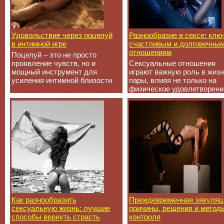
Удовольствие через поцелуй
Разнообразие в сексе: клю
в интимной игре
счастливым и долговечны
отношениям
Поцелуй – это не просто
проявление чувств, но и
Сексуальные отношения
мощный инструмент для
играют важную роль в жиз
усиления интимной близости
пары, влияя не только на
физическое удовлетворени
Как разнообразить
Преждевременная эякуляц
сексуальную жизнь: лучшие
причины, решения и метод
способы вернуть страсть
контроля