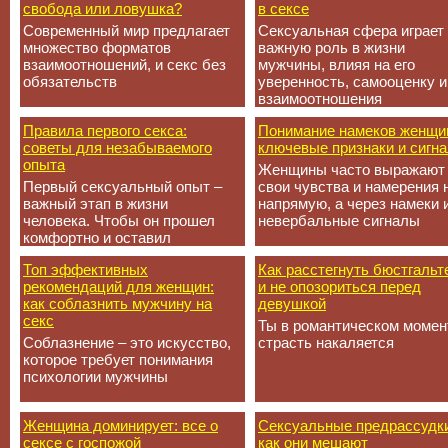
свобода или ловушка?
в сексе
Современный мир предлагает
Сексуальная сфера играет
множество форматов
важную роль в жизни
взаимоотношений, и секс без
мужчины, влияя на его
обязательств
уверенность, самооценку и
взаимоотношения
Правила первого секса:
Понимание намеков женщи
советы для незабываемого
ключевые признаки и сигн
опыта
Женщины часто выражают
Первый сексуальный опыт –
свои чувства и намерения 
важный этап в жизни
напрямую, а через намеки 
человека. Чтобы он прошел
невербальные сигналы
комфортно и оставил
Топ эффективных
Как расстегнуть бюстгальт
рекомендаций для женщин:
и не опозориться перед
как соблазнить мужчину на
девушкой
секс
Ты в романтическом момен
Соблазнение – это искусство,
страсть накаляется
которое требует понимания
психологии мужчины
Женщина доминирует: все о
Сексуальные предрассудк
сексе с госпожой
как они мешают