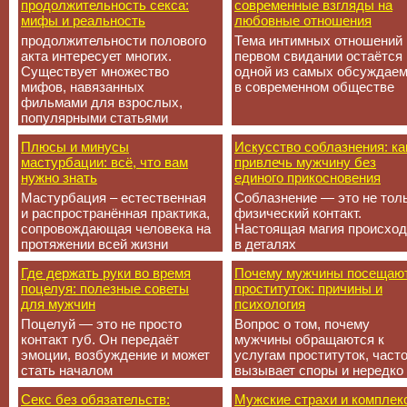
продолжительность секса:
современные взгляды на
мифы и реальность
любовные отношения
продолжительности полового
Тема интимных отношений 
акта интересует многих.
первом свидании остаётся
Существует множество
одной из самых обсуждае
мифов, навязанных
в современном обществе
фильмами для взрослых,
популярными статьями
Плюсы и минусы
Искусство соблазнения: ка
мастурбации: всё, что вам
привлечь мужчину без
нужно знать
единого прикосновения
Мастурбация – естественная
Соблазнение — это не тол
и распространённая практика,
физический контакт.
сопровождающая человека на
Настоящая магия происход
протяжении всей жизни
в деталях
Где держать руки во время
Почему мужчины посещаю
поцелуя: полезные советы
проституток: причины и
для мужчин
психология
Поцелуй — это не просто
Вопрос о том, почему
контакт губ. Он передаёт
мужчины обращаются к
эмоции, возбуждение и может
услугам проституток, част
стать началом
вызывает споры и нередко
Секс без обязательств:
Мужские страхи и комплек